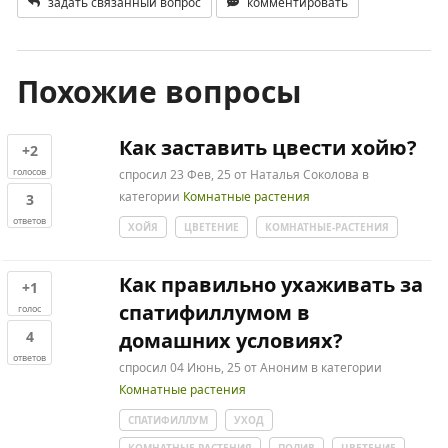
задать связанный вопрос
комментировать
Похожие вопросы
Как заставить цвести хойю?
+2
голосов
спросил
23 Фев, 25
от
Наталья Соколова
в
категории
Комнатные растения
3
ответов
ХОЙЯ
ЦВЕТЕНИЕ
КОМНАТНЫЕ-РАСТЕНИЯ
Как правильно ухаживать за
+1
спатифиллумом в
голос
4
домашних условиях?
ответов
спросил
04 Июнь, 25
от
Аноним
в категории
Комнатные растения
СПАТИФИЛЛУМ
УХОД