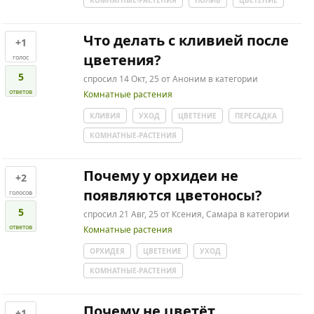
КОМНАТНЫЕ-РАСТЕНИЯ
ПОЛИВ
ЦВЕТЕНИЕ
Что делать с кливией после
+1
цветения?
голос
5
спросил
14 Окт, 25
от
Аноним
в категории
ответов
Комнатные растения
КЛИВИЯ
УХОД
ЦВЕТЕНИЕ
ПЕРЕСАДКА
КОМНАТНЫЕ-РАСТЕНИЯ
Почему у орхидеи не
+2
появляются цветоносы?
голосов
5
спросил
21 Авг, 25
от
Ксения, Самара
в категории
ответов
Комнатные растения
ОРХИДЕЯ
ЦВЕТЕНИЕ
УХОД
КОМНАТНЫЕ-РАСТЕНИЯ
Почему не цветёт
+1