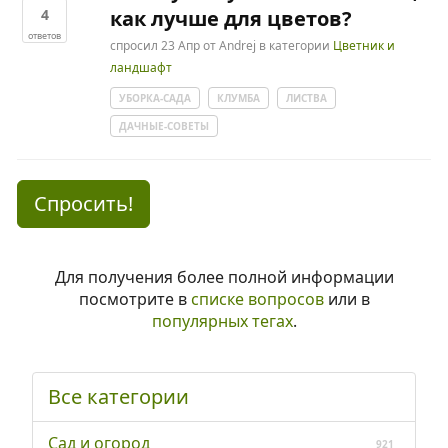
4
как лучше для цветов?
ответов
спросил
23 Апр
от
Andrej
в категории
Цветник и
ландшафт
УБОРКА-САДА
КЛУМБА
ЛИСТВА
ДАЧНЫЕ-СОВЕТЫ
Спросить!
Для получения более полной информации
посмотрите в
списке вопросов
или в
популярных тегах
.
Все категории
Сад и огород
921