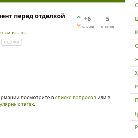
С
ент перед отделкой
+6
5
Ц
голосов
ответов
К
 строительство
ОТДЕЛКА
О
Ж
Х
Р
ормации посмотрите в
списке вопросов
или в
П
улярных тегах
.
Г
Р