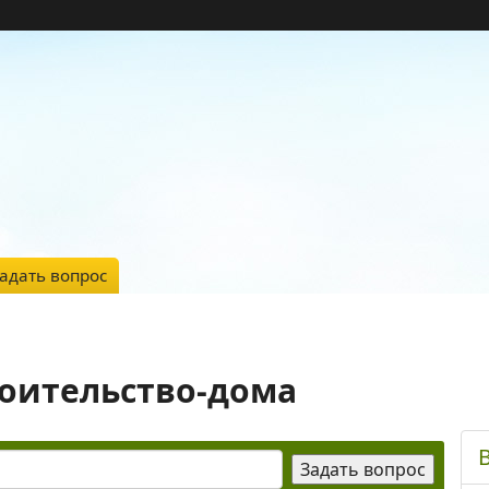
адать вопрос
роительство-дома