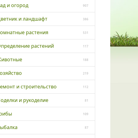
ад и огород
907
ветник и ландшафт
386
омнатные растения
531
пределение растений
117
ивотные
188
озяйство
219
емонт и строительство
112
оделки и рукоделие
81
рибы
109
ыбалка
87