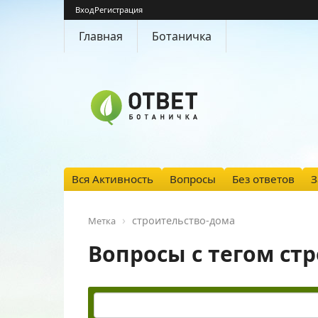
Вход
Регистрация
Главная
Ботаничка
Вся Активность
Вопросы
Без ответов
З
строительство-дома
Метка
Вопросы с тегом ст