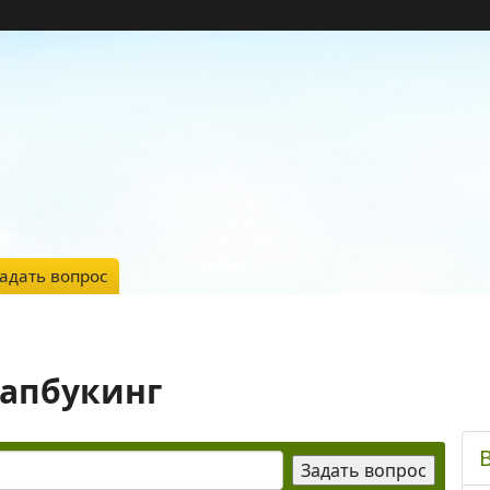
адать вопрос
рапбукинг