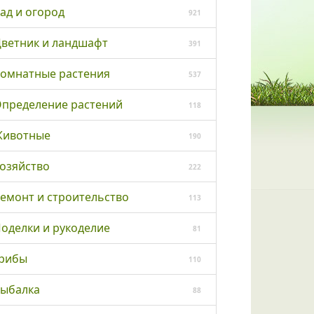
ад и огород
921
ветник и ландшафт
391
омнатные растения
537
пределение растений
118
ивотные
190
озяйство
222
емонт и строительство
113
оделки и рукоделие
81
рибы
110
ыбалка
88