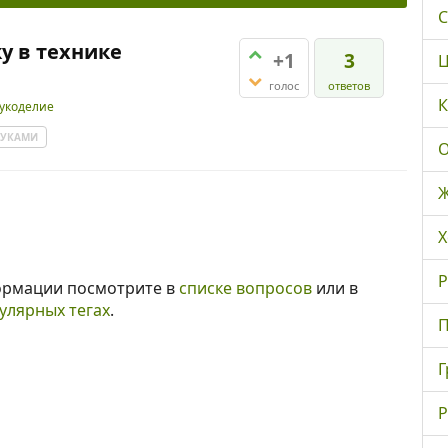
С
у в технике
+1
3
Ц
голос
ответов
К
рукоделие
РУКАМИ
О
Ж
Х
Р
ормации посмотрите в
списке вопросов
или в
улярных тегах
.
П
Г
Р