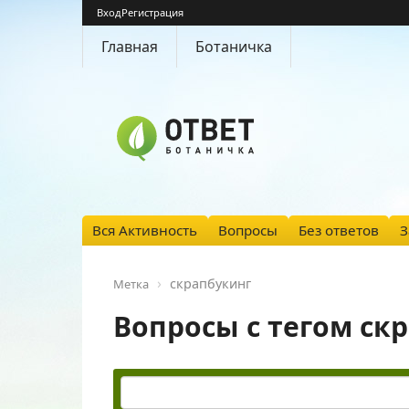
Вход
Регистрация
Главная
Ботаничка
Вся Активность
Вопросы
Без ответов
З
скрапбукинг
Метка
Вопросы с тегом ск