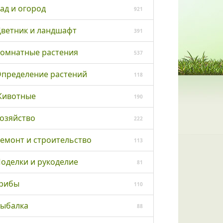
ад и огород
921
ветник и ландшафт
391
омнатные растения
537
пределение растений
118
ивотные
190
озяйство
222
емонт и строительство
113
оделки и рукоделие
81
рибы
110
ыбалка
88