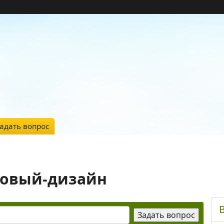
адать вопрос
довый-дизайн