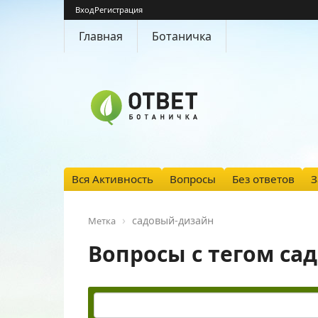
Вход
Регистрация
Главная
Ботаничка
Вся Активность
Вопросы
Без ответов
З
садовый-дизайн
Метка
Вопросы с тегом са