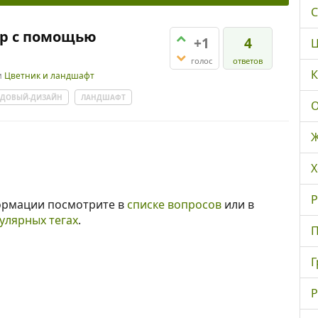
С
ор с помощью
+1
4
Ц
голос
ответов
К
и
Цветник и ландшафт
АДОВЫЙ-ДИЗАЙН
ЛАНДШАФТ
О
Ж
Х
Р
ормации посмотрите в
списке вопросов
или в
улярных тегах
.
П
Г
Р