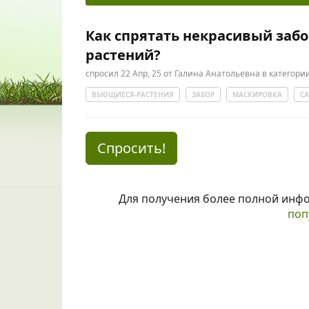
Как спрятать некрасивый заб
растений?
спросил
22 Апр, 25
от
Галина Анатольевна
в категори
ВЬЮЩИЕСЯ-РАСТЕНИЯ
ЗАБОР
МАСКИРОВКА
С
Спросить!
Для получения более полной инф
поп