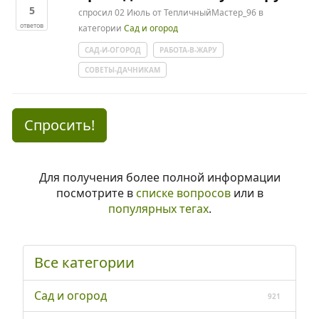
5
спросил
02 Июль
от
ТепличныйМастер_96
в
ответов
категории
Сад и огород
САД-И-ОГОРОД
РАБОТА-В-ЖАРУ
СОВЕТЫ-ДАЧНИКАМ
Спросить!
Для получения более полной информации
посмотрите в
списке вопросов
или в
популярных тегах
.
Все категории
Сад и огород
921