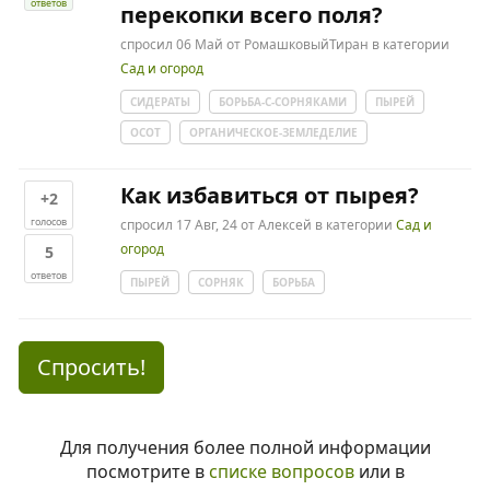
ответов
перекопки всего поля?
спросил
06 Май
от
РомашковыйТиран
в категории
Сад и огород
СИДЕРАТЫ
БОРЬБА-С-СОРНЯКАМИ
ПЫРЕЙ
ОСОТ
ОРГАНИЧЕСКОЕ-ЗЕМЛЕДЕЛИЕ
Как избавиться от пырея?
+2
голосов
спросил
17 Авг, 24
от
Алексей
в категории
Сад и
огород
5
ответов
ПЫРЕЙ
СОРНЯК
БОРЬБА
Спросить!
Для получения более полной информации
посмотрите в
списке вопросов
или в