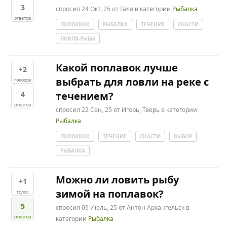
3
спросил
24 Окт, 25
от
Галя
в категории
Рыбалка
ответов
ПОПЛАВОК
РЫБАЛКА
ТЕЧЕНИЕ
СНАСТИ
ЛОВЛЯ-РЫБЫ
Какой поплавок лучше
+2
выбрать для ловли на реке с
голосов
4
течением?
ответов
спросил
22 Сен, 25
от
Игорь, Тверь
в категории
Рыбалка
ПОПЛАВОК
ТЕЧЕНИЕ
СНАСТИ
ВЫБОР
РЫБАЛКА
Можно ли ловить рыбу
+1
зимой на поплавок?
голос
5
спросил
09 Июль, 25
от
Антон Архангельск
в
ответов
категории
Рыбалка