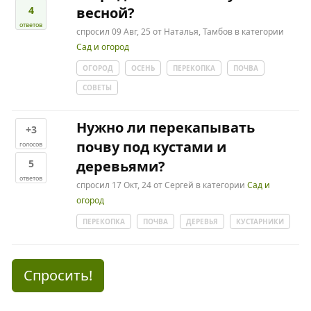
4
весной?
ответов
спросил
09 Авг, 25
от
Наталья, Тамбов
в категории
Сад и огород
ОГОРОД
ОСЕНЬ
ПЕРЕКОПКА
ПОЧВА
СОВЕТЫ
Нужно ли перекапывать
+3
почву под кустами и
голосов
5
деревьями?
ответов
спросил
17 Окт, 24
от
Сергей
в категории
Сад и
огород
ПЕРЕКОПКА
ПОЧВА
ДЕРЕВЬЯ
КУСТАРНИКИ
Спросить!