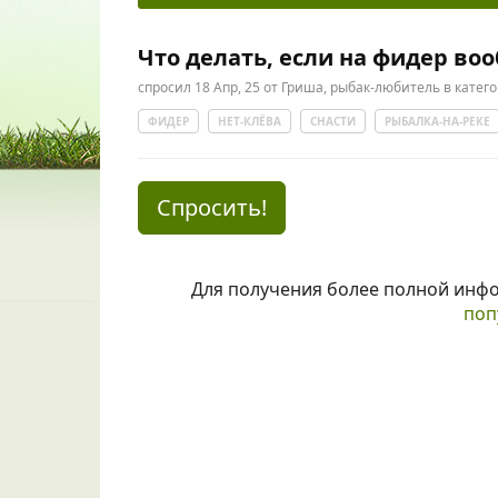
Что делать, если на фидер во
спросил
18 Апр, 25
от
Гриша, рыбак-любитель
в катег
ФИДЕР
НЕТ-КЛЁВА
СНАСТИ
РЫБАЛКА-НА-РЕКЕ
Спросить!
Для получения более полной инф
поп