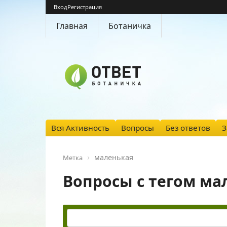
Вход
Регистрация
Главная
Ботаничка
Вся Активность
Вопросы
Без ответов
З
маленькая
Метка
Вопросы с тегом ма