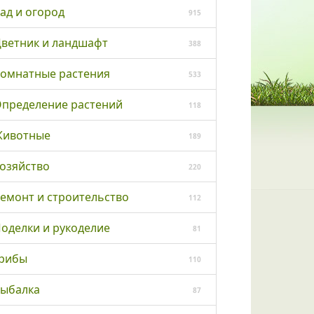
ад и огород
915
ветник и ландшафт
388
омнатные растения
533
пределение растений
118
ивотные
189
озяйство
220
емонт и строительство
112
оделки и рукоделие
81
рибы
110
ыбалка
87