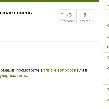
С
зывает очень
+3
5
Ц
голосов
ответов
К
О
Ж
Х
Р
ормации посмотрите в
списке вопросов
или в
улярных тегах
.
П
Г
Р