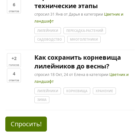
6
технические этапы
ответов
спросил
31 Янв
от
Дарья
в категории
Цветник и
ландшафт
ЛИЛЕЙНИКИ
ПЕРЕСАДКА-РАСТЕНИЙ
САДОВОДСТВО
МНОГОЛЕТНИКИ
Как сохранить корневища
+2
лилейников до весны?
голосов
4
спросил
18 Окт, 24
от
Елена
в категории
Цветник и
ответов
ландшафт
ЛИЛЕЙНИКИ
КОРНЕВИЩА
ХРАНЕНИЕ
ЗИМА
Спросить!