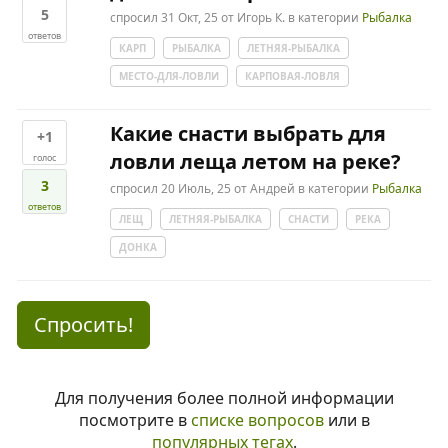
5
спросил
31 Окт, 25
от
Игорь К.
в категории
Рыбалка
ответов
КАРП
РЫБАЛКА
ЛЕТНЯЯ-РЫБАЛКА
МЕСТО-ДЛЯ-ЛОВЛИ
КАРПОВАЯ-ЛОВЛЯ
Какие снасти выбрать для
+1
ловли леща летом на реке?
голос
3
спросил
20 Июль, 25
от
Андрей
в категории
Рыбалка
ответов
ЛЕЩ
ЛЕТНЯЯ-РЫБАЛКА
СНАСТИ
РЕКА
ДОНКА
Спросить!
Для получения более полной информации
посмотрите в
списке вопросов
или в
популярных тегах
.