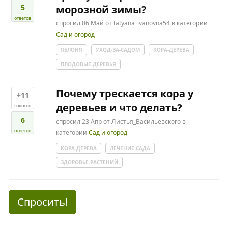
5
морозной зимы?
ответов
спросил
06 Май
от
tatyana_ivanovna54
в категории
Сад и огород
ЯБЛОНЯ
УХОД-ЗА-САДОМ
КОРА-ДЕРЕВА
ПЛОДОВЫЕ-ДЕРЕВЬЯ
Почему трескается кора у
+11
деревьев и что делать?
голосов
6
спросил
23 Апр
от
Листья_Васильевского
в
ответов
категории
Сад и огород
КОРА-ДЕРЕВА
ЛЕЧЕНИЕ-САДА
ЗДОРОВЬЕ-РАСТЕНИЙ
Спросить!