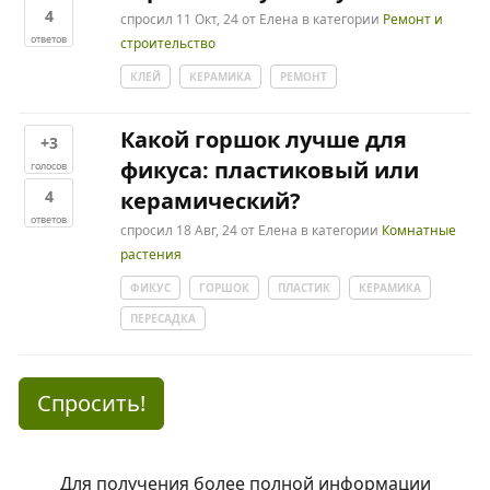
4
спросил
11 Окт, 24
от
Елена
в категории
Ремонт и
ответов
строительство
КЛЕЙ
КЕРАМИКА
РЕМОНТ
Какой горшок лучше для
+3
фикуса: пластиковый или
голосов
4
керамический?
ответов
спросил
18 Авг, 24
от
Елена
в категории
Комнатные
растения
ФИКУС
ГОРШОК
ПЛАСТИК
КЕРАМИКА
ПЕРЕСАДКА
Спросить!
Для получения более полной информации