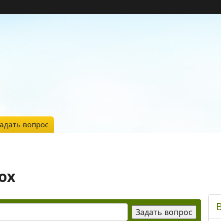
адать вопрос
ох