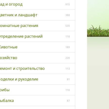
ад и огород
915
ветник и ландшафт
388
омнатные растения
535
пределение растений
118
ивотные
189
озяйство
220
емонт и строительство
113
оделки и рукоделие
81
рибы
110
ыбалка
87