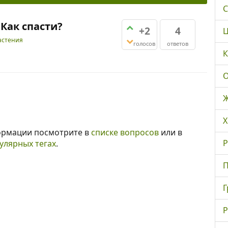
С
 Как спасти?
+2
4
Ц
астения
голосов
ответов
К
О
Ж
Х
ормации посмотрите в
списке вопросов
или в
Р
улярных тегах
.
П
Г
Р