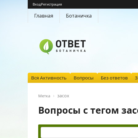
Вход
Регистрация
Главная
Ботаничка
Вся Активность
Вопросы
Без ответов
З
засох
Метка
Вопросы с тегом зас