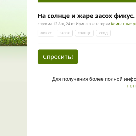
На солнце и жаре засох фикус.
спросил
12 Авг, 24
от
Ирина
в категории
Комнатные р
ФИКУС
ЗАСОХ
СОЛНЦЕ
УХОД
Спросить!
Для получения более полной инф
поп