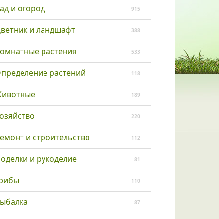
ад и огород
915
ветник и ландшафт
388
омнатные растения
533
пределение растений
118
ивотные
189
озяйство
220
емонт и строительство
112
оделки и рукоделие
81
рибы
110
ыбалка
87