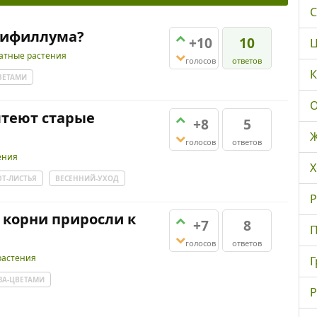
С
тифиллума?
+10
10
Ц
атные растения
голосов
ответов
К
ВЕТАМИ
О
лтеют старые
+8
5
Ж
голосов
ответов
ения
Х
Т-ЛИСТЬЯ
ВЕСЕННИЙ-УХОД
Р
 корни приросли к
+7
8
П
голосов
ответов
растения
Г
ЗА-ЦВЕТАМИ
Р