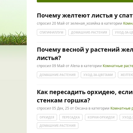
Почему желтеют листья у спа
спросил
20 Май
от
зеленая_хозяйка
в категории
Комн
СПАТИФИЛЛУМ
ДОМАШНИЕ-РАСТЕНИЯ
УХОД-ЗА-Ц
Почему весной у растений же
листья?
спросил
09 Май
от
Alena
в категории
Комнатные раст
ДОМАШНИЕ-РАСТЕНИЯ
УХОД-ЗА-ЦВЕТАМИ
ЖЕЛТЕЮ
Как пересадить орхидею, если
стенкам горшка?
спросил
05 Дек, 25
от
Оксана
в категории
Комнатные 
ОРХИДЕЯ
ПЕРЕСАДКА
КОРНИ-ОРХИДЕИ
УХОД-
ДОМАШНИЕ-РАСТЕНИЯ