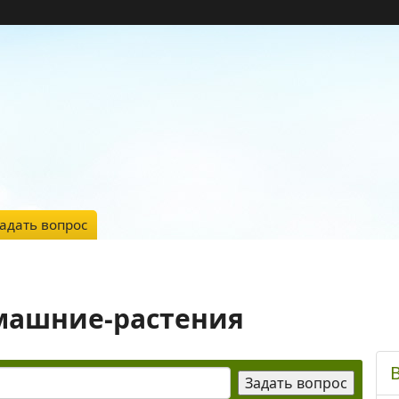
адать вопрос
омашние-растения