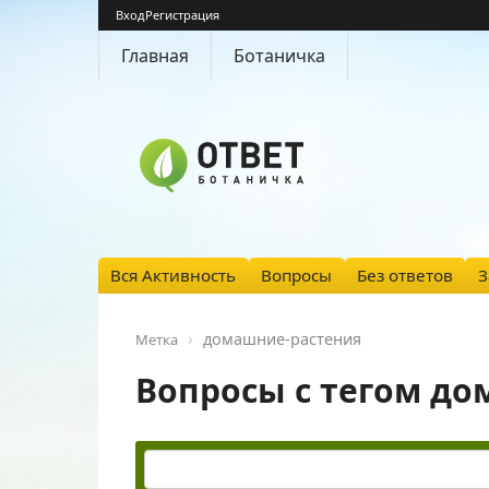
Вход
Регистрация
Главная
Ботаничка
Вся Активность
Вопросы
Без ответов
З
домашние-растения
Метка
Вопросы с тегом д