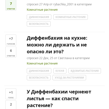
7
спросил
27 Апр
от
rybachka_2001
в категории
ответов
Комнатные растения
ДИФФЕНБАХИЯ
КОМНАТНЫЕ-РАСТЕНИЯ
БЕЗОПАСНОСТЬ
Диффенбахия на кухне:
+7
можно ли держать и не
голосов
6
опасно ли это?
ответов
спросил
22 Дек, 25
от
Светлана
в категории
Комнатные растения
ДИФФЕНБАХИЯ
КУХНЯ
ЯДОВИТЫЕ-РАСТЕНИЯ
БЕЗОПАСНОСТЬ
УХОД-ЗА-РАСТЕНИЯМИ
У Диффенбахии чернеют
+1
листья — как спасти
голос
2
растение?