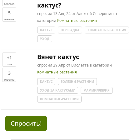
кактус?
голосов
5
спросил
13 Авг, 24
от
Алексей Северянин
в
ответов
категории
Комнатные растения
КАКТУС
ПЕРЕСАДКА
КОМНАТНЫЕ-РАСТЕНИЯ
УХОД
Вянет кактус
+1
голос
спросил
29 Апр
от
Виолетта
в категории
Комнатные растения
3
ответов
КАКТУС
БОЛЕЗНИ-РАСТЕНИЙ
УХОД-ЗА-КАКТУСАМИ
МАММИЛЛЯРИЯ
КОМНАТНЫЕ-РАСТЕНИЯ
Спросить!