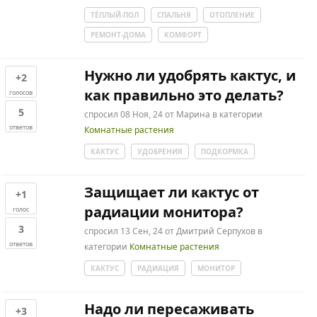
ТЁПЛЫЙ-ПОЛ
СПАЛЬНЯ
ОТОПЛЕНИЕ
РЕМОНТ-ДОМА
КОМФОРТ
Нужно ли удобрять кактус, и
+2
как правильно это делать?
голосов
5
спросил
08 Ноя, 24
от
Марина
в категории
ответов
Комнатные растения
КАКТУС
УДОБРЕНИЯ
ПОДКОРМКА
Защищает ли кактус от
+1
радиации монитора?
голос
3
спросил
13 Сен, 24
от
Дмитрий Серпухов
в
ответов
категории
Комнатные растения
КАКТУС
РАДИАЦИЯ
МОНИТОР
Надо ли пересаживать
+3