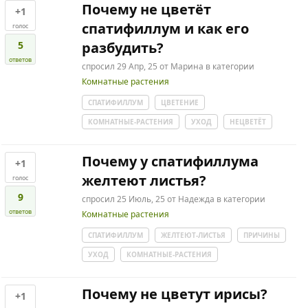
Почему не цветёт
+1
спатифиллум и как его
голос
5
разбудить?
ответов
спросил
29 Апр, 25
от
Марина
в категории
Комнатные растения
СПАТИФИЛЛУМ
ЦВЕТЕНИЕ
КОМНАТНЫЕ-РАСТЕНИЯ
УХОД
НЕЦВЕТЁТ
Почему у спатифиллума
+1
желтеют листья?
голос
9
спросил
25 Июль, 25
от
Надежда
в категории
ответов
Комнатные растения
СПАТИФИЛЛУМ
ЖЕЛТЕЮТ-ЛИСТЬЯ
ПРИЧИНЫ
УХОД
КОМНАТНЫЕ-РАСТЕНИЯ
Почему не цветут ирисы?
+1