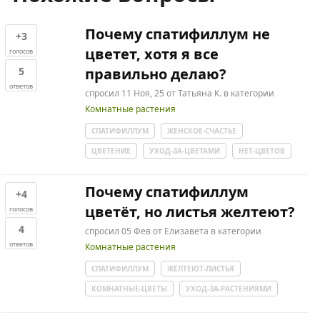
Почему спатифиллум не
+3
цветет, хотя я все
голосов
5
правильно делаю?
ответов
спросил
11 Ноя, 25
от
Татьяна К.
в категории
Комнатные растения
СПАТИФИЛЛУМ
ЖЕНСКОЕ-СЧАСТЬЕ
ЦВЕТЕНИЕ
УХОД-ЗА-ЦВЕТАМИ
НЕТ-ЦВЕТОВ
Почему спатифиллум
+4
цветёт, но листья желтеют?
голосов
4
спросил
05 Фев
от
Елизавета
в категории
ответов
Комнатные растения
СПАТИФИЛЛУМ
ЖЕЛТЕЮТ-ЛИСТЬЯ
КОМНАТНЫЕ-ЦВЕТЫ
УХОД-ЗА-РАСТЕНИЯМИ