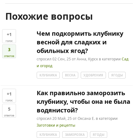
Похожие вопросы
Чем подкормить клубнику
+1
весной для сладких и
голос
3
обильных ягод?
ответов
спросил
02 Сен, 25
от
Анна, Курск
в категории
Сад
и огород
КЛУБНИКА
ВЕСНА
УДОБРЕНИЯ
ЯГОДЫ
Как правильно заморозить
+1
клубнику, чтобы она не была
голос
5
водянистой?
ответов
спросил
20 Май, 25
от
Оксана Е.
в категории
Заготовки и рецепты
КЛУБНИКА
ЗАМОРОЗКА
ЯГОДЫ