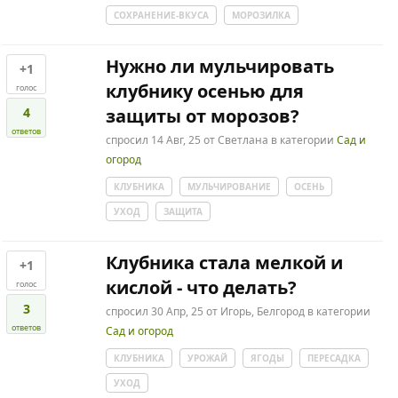
СОХРАНЕНИЕ-ВКУСА
МОРОЗИЛКА
Нужно ли мульчировать
+1
клубнику осенью для
голос
4
защиты от морозов?
ответов
спросил
14 Авг, 25
от
Светлана
в категории
Сад и
огород
КЛУБНИКА
МУЛЬЧИРОВАНИЕ
ОСЕНЬ
УХОД
ЗАЩИТА
Клубника стала мелкой и
+1
кислой - что делать?
голос
3
спросил
30 Апр, 25
от
Игорь, Белгород
в категории
ответов
Сад и огород
КЛУБНИКА
УРОЖАЙ
ЯГОДЫ
ПЕРЕСАДКА
УХОД