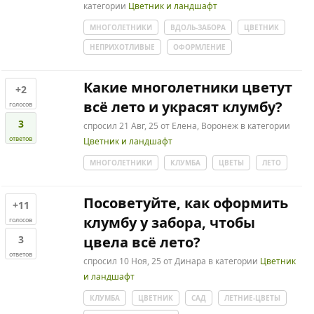
категории
Цветник и ландшафт
МНОГОЛЕТНИКИ
ВДОЛЬ-ЗАБОРА
ЦВЕТНИК
НЕПРИХОТЛИВЫЕ
ОФОРМЛЕНИЕ
Какие многолетники цветут
+2
всё лето и украсят клумбу?
голосов
3
спросил
21 Авг, 25
от
Елена, Воронеж
в категории
ответов
Цветник и ландшафт
МНОГОЛЕТНИКИ
КЛУМБА
ЦВЕТЫ
ЛЕТО
Посоветуйте, как оформить
+11
клумбу у забора, чтобы
голосов
3
цвела всё лето?
ответов
спросил
10 Ноя, 25
от
Динара
в категории
Цветник
и ландшафт
КЛУМБА
ЦВЕТНИК
САД
ЛЕТНИЕ-ЦВЕТЫ