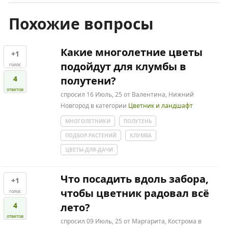
Похожие вопросы
Какие многолетние цветы
+1
подойдут для клумбы в
голос
4
полутени?
ответов
спросил
16 Июль, 25
от
Валентина, Нижний
Новгород
в категории
Цветник и ландшафт
МНОГОЛЕТНИКИ
ПОЛУТЕНЬ
ПОДБОР-РАСТЕНИЙ
КЛУМБА
ЦВЕТЫ-ДЛЯ-ДАЧИ
Что посадить вдоль забора,
+1
чтобы цветник радовал всё
голос
4
лето?
ответов
спросил
09 Июль, 25
от
Маргарита, Кострома
в