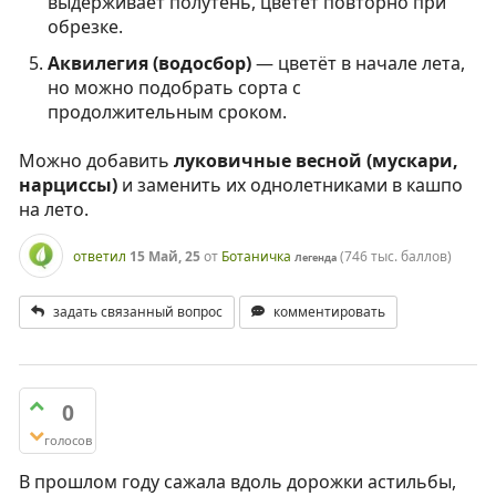
выдерживает полутень, цветёт повторно при
обрезке.
Аквилегия (водосбор)
— цветёт в начале лета,
но можно подобрать сорта с
продолжительным сроком.
Можно добавить
луковичные весной (мускари,
нарциссы)
и заменить их однолетниками в кашпо
на лето.
ответил
15 Май, 25
от
Ботаничка
(
746 тыс.
баллов)
Легенда
задать связанный вопрос
комментировать
0
голосов
В прошлом году сажала вдоль дорожки астильбы,