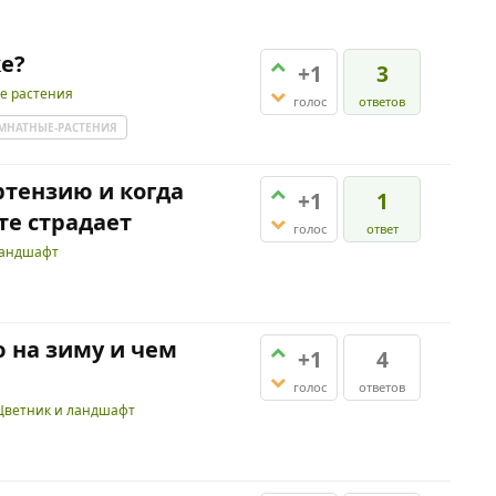
ке?
+1
3
е растения
голос
ответов
МНАТНЫЕ-РАСТЕНИЯ
ртензию и когда
+1
1
те страдает
голос
ответ
ландшафт
 на зиму и чем
+1
4
голос
ответов
Цветник и ландшафт