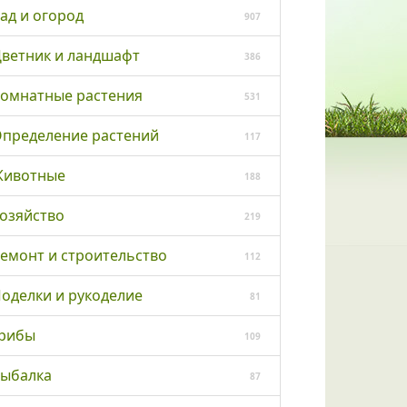
ад и огород
907
ветник и ландшафт
386
омнатные растения
531
пределение растений
117
ивотные
188
озяйство
219
емонт и строительство
112
оделки и рукоделие
81
рибы
109
ыбалка
87