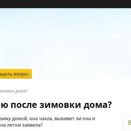
адать вопрос
имовки дома?
ию после зимовки дома?
зиму домой, она чахла, выживет ли она и
она летом заявила?