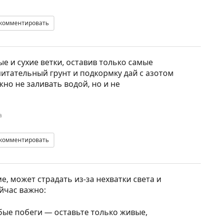
комментировать
е и сухие ветки, оставив только самые
питательный грунт и подкормку дай с азотом
но не заливать водой, но и не
а
комментировать
е, может страдать из-за нехватки света и
йчас важно:
бые побеги — оставьте только живые,