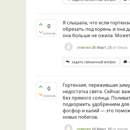
Я слышала, что если гортен
0
обрезать под корень и она да
голосов
она больше не ожила. Может, 
ответил
20 Март, 25
от
Ольга
задать связанный вопрос
Гортензия, пережившая зиму в
0
недостатка света. Сейчас важ
голосов
без прямого солнца. Поливат
подкормить удобрением для 
фосфор и калий — это помож
новых побегов.
ответил
20 Март, 25
от
Антон