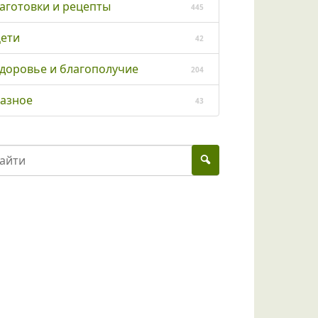
аготовки и рецепты
445
ети
42
доровье и благополучие
204
азное
43