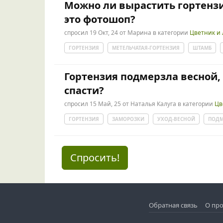
Можно ли вырастить гортенз
это фотошоп?
спросил
19 Окт, 24
от
Марина
в категории
Цветник и
ГОРТЕНЗИЯ
МЕТЕЛЬЧАТАЯ-ГОРТЕНЗИЯ
ШТАМБ
Гортензия подмерзла весной,
спасти?
спросил
15 Май, 25
от
Наталья Калуга
в категории
Цв
ГОРТЕНЗИЯ
ЗАМОРОЗКИ
УХОД-ВЕСНОЙ
ПОДМ
Спросить!
Обратная связь
О про