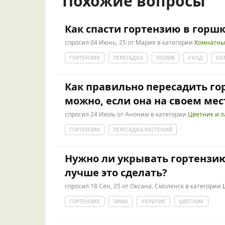
Похожие вопросы
Как спасти гортензию в горш
спросил
04 Июнь, 25
от
Мария
в категории
Комнатны
ГОРТЕНЗИЯ
ПЕРЕСАДКА
ПОЛИВ
УХОД
КО
Как правильно пересадить го
можно, если она на своем мес
спросил
24 Июль
от
Аноним
в категории
Цветник и 
ГОРТЕНЗИЯ
ПЕРЕСАДКА-РАСТЕНИЙ
Нужно ли укрывать гортензию
лучше это сделать?
спросил
18 Сен, 25
от
Оксана, Смоленск
в категории
ГОРТЕНЗИЯ
ЗИМА
УКРЫТИЕ
ЦВЕТНИК