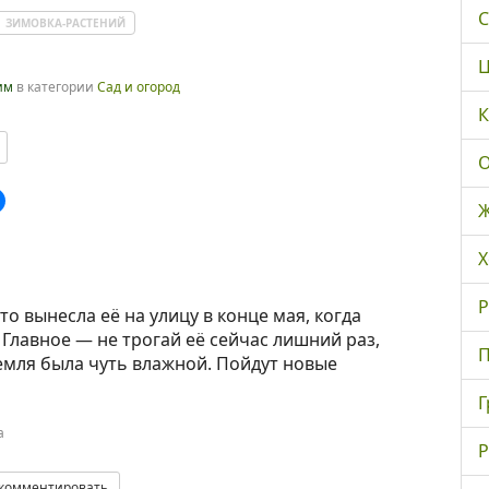
С
ЗИМОВКА-РАСТЕНИЙ
Ц
им
в категории
Сад и огород
К
О
Ж
Х
Р
то вынесла её на улицу в конце мая, когда
 Главное — не трогай её сейчас лишний раз,
П
емля была чуть влажной. Пойдут новые
Г
а
Р
комментировать