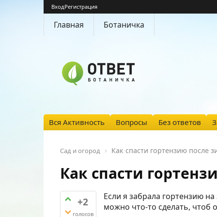
Вход
Регистрация
Главная
Ботаничка
Вся Активность
Вопросы
Без ответов
З
Как спасти гортензию после з
Сад и огород
Как спасти гортенз
Если я забрала гортензию на 
+2
можно что-то сделать, чтоб 
голосов