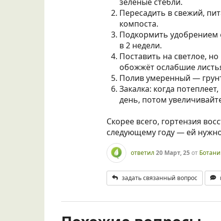
зелёные стебли.
Пересадить в свежий, пи
компоста.
Подкормить удобрением с 
в 2 недели.
Поставить на светлое, н
обожжёт ослабшие листь
Полив умеренный — грунт
Закалка: когда потеплеет,
день, потом увеличивайт
Скорее всего, гортензия вос
следующему году — ей нужно
ответил
20 Март, 25
от
Ботани
задать связанный вопрос