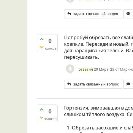
задать связанный вопрос
Попробуй обрезать все слабы
0
крепкие. Пересади в новый, 
голосов
для наращивания зелени. Важ
пересушивать.
ответил
20 Март, 25
от
Марин
задать связанный вопрос
Гортензия, зимовавшая в дом
0
слишком тёплого воздуха. Се
голосов
Обрезать засохшие и сла