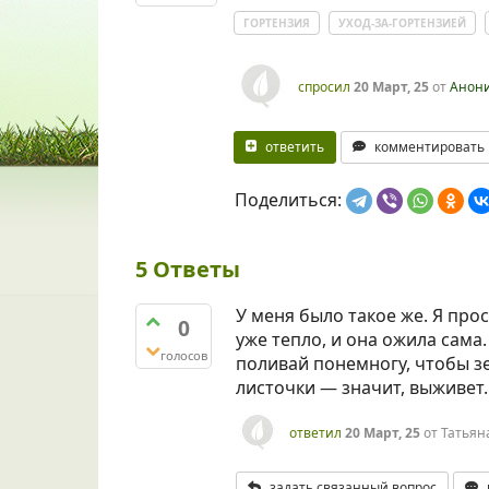
ГОРТЕНЗИЯ
УХОД-ЗА-ГОРТЕНЗИЕЙ
спросил
20 Март, 25
от
Анон
ответить
комментировать
Поделиться:
5
Ответы
У меня было такое же. Я прос
0
уже тепло, и она ожила сама.
голосов
поливай понемногу, чтобы з
листочки — значит, выживет.
ответил
20 Март, 25
от
Татьян
задать связанный вопрос