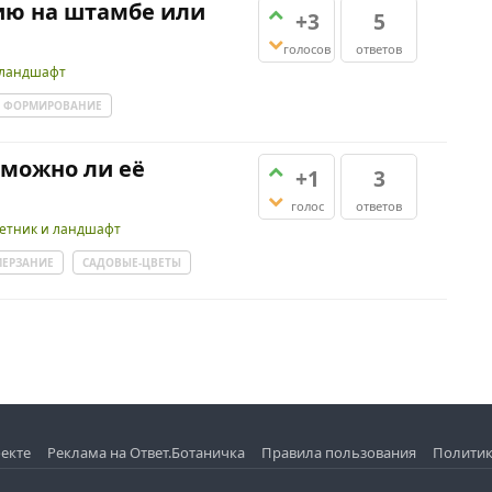
ию на штамбе или
+3
5
голосов
ответов
 ландшафт
ФОРМИРОВАНИЕ
 можно ли её
+1
3
голос
ответов
етник и ландшафт
ЕРЗАНИЕ
САДОВЫЕ-ЦВЕТЫ
екте
Реклама на Ответ.Ботаничка
Правила пользования
Политик