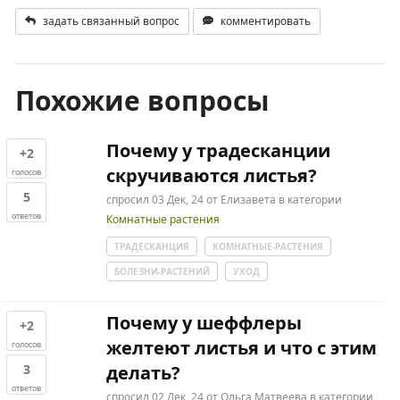
задать связанный вопрос
комментировать
Похожие вопросы
Почему у традесканции
+2
скручиваются листья?
голосов
5
спросил
03 Дек, 24
от
Елизавета
в категории
ответов
Комнатные растения
ТРАДЕСКАНЦИЯ
КОМНАТНЫЕ-РАСТЕНИЯ
БОЛЕЗНИ-РАСТЕНИЙ
УХОД
Почему у шеффлеры
+2
желтеют листья и что с этим
голосов
3
делать?
ответов
спросил
02 Дек, 24
от
Ольга Матвеева
в категории