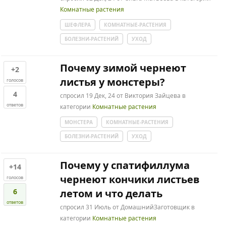
Комнатные растения
ШЕФЛЕРА
КОМНАТНЫЕ-РАСТЕНИЯ
БОЛЕЗНИ-РАСТЕНИЙ
УХОД
Почему зимой чернеют
+2
листья у монстеры?
голосов
4
спросил
19 Дек, 24
от
Виктория Зайцева
в
ответов
категории
Комнатные растения
МОНСТЕРА
КОМНАТНЫЕ-РАСТЕНИЯ
БОЛЕЗНИ-РАСТЕНИЙ
УХОД
Почему у спатифиллума
+14
чернеют кончики листьев
голосов
6
летом и что делать
ответов
спросил
31 Июль
от
ДомашнийЗаготовщик
в
категории
Комнатные растения