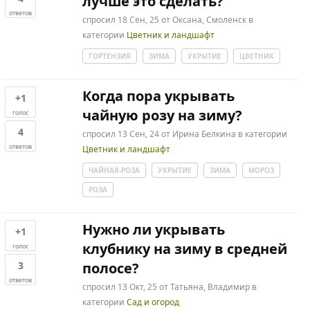
лучше это сделать?
ответов
спросил
18 Сен, 25
от
Оксана, Смоленск
в
категории
Цветник и ландшафт
ГОРТЕНЗИЯ
ЗИМА
УКРЫТИЕ
ЦВЕТНИК
Когда пора укрывать
+1
чайную розу на зиму?
голос
4
спросил
13 Сен, 24
от
Ирина Белкина
в категории
ответов
Цветник и ландшафт
ЧАЙНАЯ-РОЗА
УКРЫТИЕ
ЗИМА
МОРОЗ
РОЗА
Нужно ли укрывать
+1
клубнику на зиму в средней
голос
3
полосе?
ответов
спросил
13 Окт, 25
от
Татьяна, Владимир
в
категории
Сад и огород