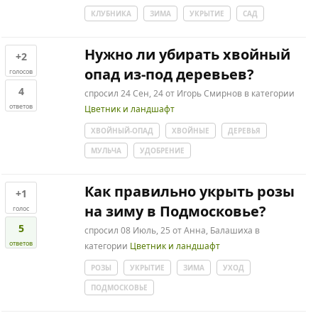
КЛУБНИКА
ЗИМА
УКРЫТИЕ
САД
Нужно ли убирать хвойный
+2
опад из-под деревьев?
голосов
4
спросил
24 Сен, 24
от
Игорь Смирнов
в категории
ответов
Цветник и ландшафт
ХВОЙНЫЙ-ОПАД
ХВОЙНЫЕ
ДЕРЕВЬЯ
МУЛЬЧА
УДОБРЕНИЕ
Как правильно укрыть розы
+1
на зиму в Подмосковье?
голос
5
спросил
08 Июль, 25
от
Анна, Балашиха
в
ответов
категории
Цветник и ландшафт
РОЗЫ
УКРЫТИЕ
ЗИМА
УХОД
ПОДМОСКОВЬЕ