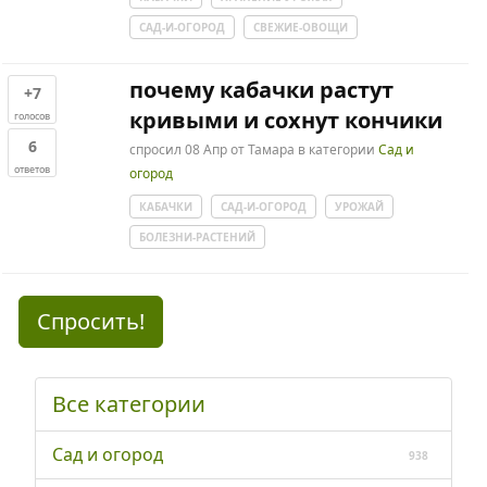
САД-И-ОГОРОД
СВЕЖИЕ-ОВОЩИ
почему кабачки растут
+7
кривыми и сохнут кончики
голосов
6
спросил
08 Апр
от
Тамара
в категории
Сад и
ответов
огород
КАБАЧКИ
САД-И-ОГОРОД
УРОЖАЙ
БОЛЕЗНИ-РАСТЕНИЙ
Спросить!
Все категории
Сад и огород
938