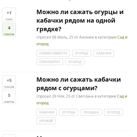
Можно ли сажать огурцы и
+1
кабачки рядом на одной
голос
4
грядке?
ответов
спросил
08 Июль, 25
от
Аноним
в категории
Сад и
огород
СОВМЕСТИМОСТЬ
ОГУРЦЫ
КАБАЧКИ
СЕВООБОРОТ
ОГОРОД
Можно ли сажать кабачки
+5
рядом с огурцами?
голосов
5
спросил
29 Ноя, 25
от
Светлана
в категории
Сад и
ответов
огород
КАБАЧКИ
ОГУРЦЫ
ПОСАДКА
ОГОРОД
УРОЖАЙ