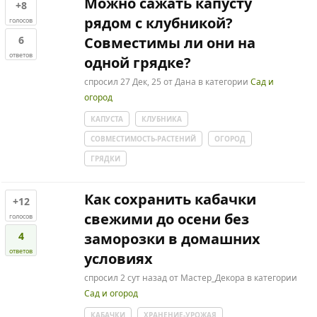
Можно сажать капусту
+8
рядом с клубникой?
голосов
6
Совместимы ли они на
ответов
одной грядке?
спросил
27 Дек, 25
от
Дана
в категории
Сад и
огород
КАПУСТА
КЛУБНИКА
СОВМЕСТИМОСТЬ-РАСТЕНИЙ
ОГОРОД
ГРЯДКИ
Как сохранить кабачки
+12
свежими до осени без
голосов
4
заморозки в домашних
ответов
условиях
спросил
2 сут
назад
от
Мастер_Декора
в категории
Сад и огород
КАБАЧКИ
ХРАНЕНИЕ-УРОЖАЯ