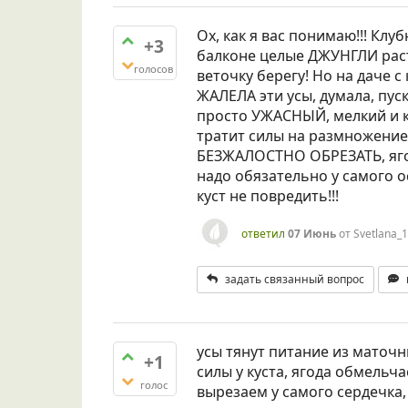
Ох, как я вас понимаю!!! Клуб
+3
балконе целые ДЖУНГЛИ расту
голосов
веточку берегу! Но на даче с
ЖАЛЕЛА эти усы, думала, пус
просто УЖАСНЫЙ, мелкий и ки
тратит силы на размножение, 
БЕЗЖАЛОСТНО ОБРЕЗАТЬ, ягод
надо обязательно у самого 
куст не повредить!!!
ответил
07 Июнь
от
Svetlana_
задать связанный вопрос
усы тянут питание из маточни
+1
силы у куста, ягода обмельч
голос
вырезаем у самого сердечка,