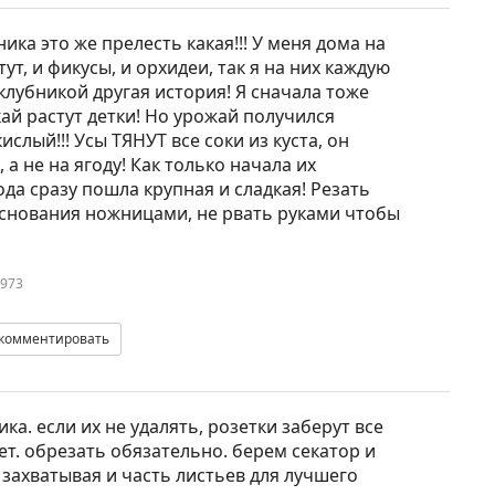
ника это же прелесть какая!!! У меня дома на
т, и фикусы, и орхидеи, так я на них каждую
 клубникой другая история! Я сначала тоже
кай растут детки! Но урожай получился
слый!!! Усы ТЯНУТ все соки из куста, он
а не на ягоду! Как только начала их
а сразу пошла крупная и сладкая! Резать
основания ножницами, не рвать руками чтобы
1973
комментировать
ка. если их не удалять, розетки заберут все
ает. обрезать обязательно. берем секатор и
 захватывая и часть листьев для лучшего