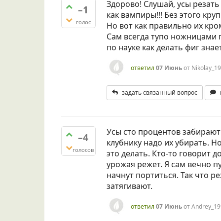
Здорово! Слушай, усы резать 
–1
как вампиры!!! Без этого кру
голос
Но вот как правильно их кром
Сам всегда тупо ножницами 
по науке как делать фиг знае
ответил
07 Июнь
от
Nikolay_1
задать связанный вопрос
Усы сто процентов забирают 
–4
клубнику надо их убирать. Н
голосов
это делать. Кто-то говорит д
урожая режет. Я сам вечно пу
начнут портиться. Так что ре
затягивают.
ответил
07 Июнь
от
Andrey_19