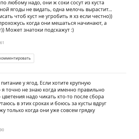
по любому надо, они ж соки сосут из куста
пной ягоды не видать, одна мелочь вырастит...
сать чтоб куст не угробить я хз если честно))
прохожусь когда они мешаться начинают, а
т)) Может знатоки подскажут :)
961
комментировать
питание у ягод. Если хотите крупную
о я точно не знаю когда именно правильно
о цветения надо чикать кто-то после сбора
таюсь в этих сроках и боюсь за кусты вдруг
жу только когда они уже совсем грядку
90