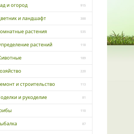
ад и огород
915
ветник и ландшафт
388
омнатные растения
535
пределение растений
118
ивотные
189
озяйство
220
емонт и строительство
113
оделки и рукоделие
81
рибы
110
ыбалка
87