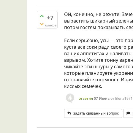
Ой, конечно, не режьте! Зач
+7
вырастить шикарный зеленый
голосов
потом гостям показывать св
Если серьезно, усы — это п
куста все соки ради своего 
ваших аппетитах и наливать
взрывом. Хотите тонну варе
чикайте эти шнуры у самого 
которые планируете укоренит
отправляйте в компост. Инач
кислых семечек.
ответил
07 Июнь
от
Elena1971
задать связанный вопрос