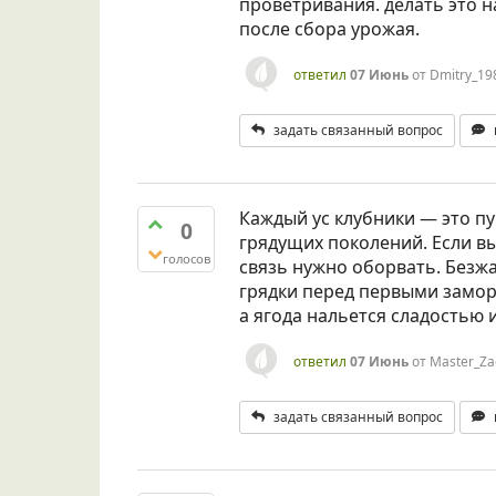
проветривания. делать это н
после сбора урожая.
ответил
07 Июнь
от
Dmitry_19
задать связанный вопрос
Каждый ус клубники — это пу
0
грядущих поколений. Если вы 
голосов
связь нужно оборвать. Безжа
грядки перед первыми заморо
а ягода нальется сладостью и
ответил
07 Июнь
от
Master_Za
задать связанный вопрос