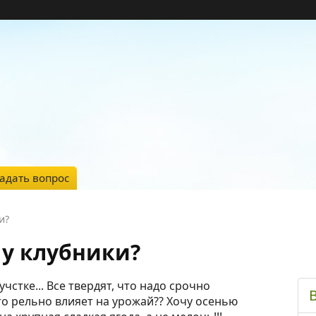
адать вопрос
и?
 у клубники?
чстке... Все твердят, что надо срочно
это рельно влияет на урожай?? Хочу осенью