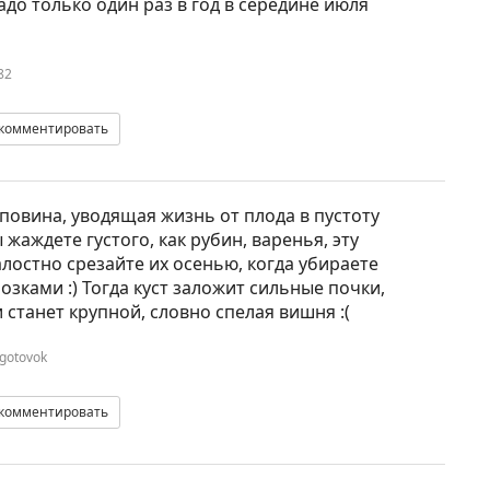
адо только один раз в год в середине июля
82
комментировать
повина, уводящая жизнь от плода в пустоту
жаждете густого, как рубин, варенья, эту
лостно срезайте их осенью, когда убираете
зками :) Тогда куст заложит сильные почки,
 станет крупной, словно спелая вишня :(
gotovok
комментировать