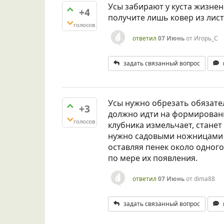
Усы забирают у куста жизнен
+4
получите лишь ковер из лист
голосов
ответил
07 Июнь
от
Игорь_С
задать связанный вопрос
Усы нужно обрезать обязател
+3
должно идти на формирование
голосов
клубника измельчает, станет
нужно садовыми ножницами к
оставляя пенек около одного
по мере их появления.
ответил
07 Июнь
от
dima88
задать связанный вопрос