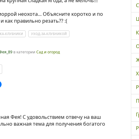
а крупная сладкая ягода, а не мелочь!!!
С
оррой неохота... Объясните коротко и по
Ц
 и как правильно резать?? :(
К
ЗКА-КЛУБНИКИ
УХОД-ЗА-КЛУБНИКОЙ
О
Фея_89
в категории
Сад и огород
Ж
Х
Р
П
Г
ная Фея! С удовольствием отвечу на ваш
тельно важная тема для получения богатого
Р