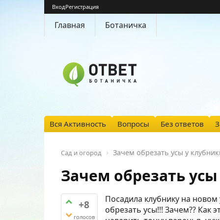
Вход
Регистрация
Главная
Ботаничка
Вся Активность
Вопросы
Без ответов
З
Зачем обрезать усы у клубник
Сад и огород
Зачем обрезать усы
Посадила клубнику на новом у
+8
обрезать усы!!! Зачем?? Как 
голосов