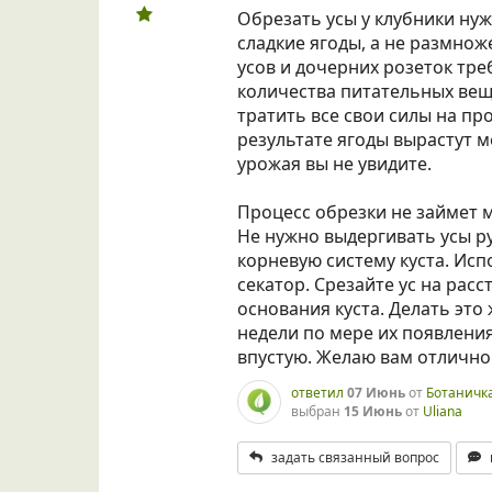
Обрезать усы у клубники ну
сладкие ягоды, а не размнож
усов и дочерних розеток тре
количества питательных веще
тратить все свои силы на пр
результате ягоды вырастут 
урожая вы не увидите.
Процесс обрезки не займет м
Не нужно выдергивать усы ру
корневую систему куста. Ис
секатор. Срезайте ус на рас
основания куста. Делать это
недели по мере их появлени
впустую. Желаю вам отличног
ответил
07 Июнь
от
Ботаничк
выбран
15 Июнь
от
Uliana
задать связанный вопрос