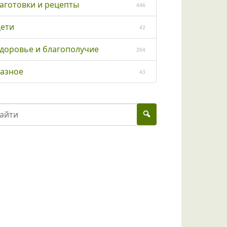
аготовки и рецепты
446
ети
42
доровье и благополучие
204
азное
43