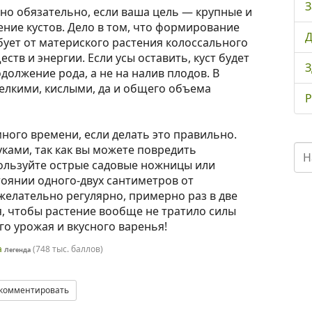
З
жно обязательно, если ваша цель — крупные и
ение кустов. Дело в том, что формирование
Д
бует от материского растения колоссального
ств и энергии. Если усы оставить, куст будет
З
одолжение рода, а не на налив плодов. В
мелкими, кислыми, да и общего объема
Р
ного времени, если делать это правильно.
ками, так как вы можете повредить
пользуйте острые садовые ножницы или
стоянии одного-двух сантиметров от
 желательно регулярно, примерно раз в две
я, чтобы растение вообще не тратило силы
о урожая и вкусного варенья!
а
(
748 тыс.
баллов)
Легенда
комментировать