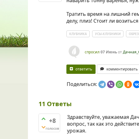
наварить тонну варенья, нужн
Тратить время на лишний гем
делу, плиз! Стоит ли возиться
КЛУБНИКА
УСЫ-КЛУБНИКИ
ОБРЕ
спросил
07 Июнь
от
Дачная_
ответить
комментировать
Поделиться:
11
Ответы
Здравствуйте, уважаемая Дач
+8
вопрос, так как это действи
голосов
урожая.