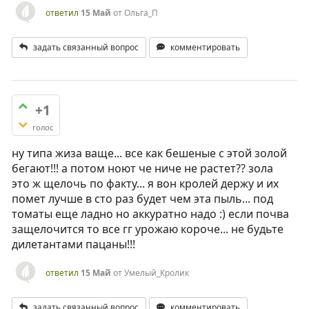
ответил
15 Май
от
Ольга_П
задать связанный вопрос
комментировать
+1
голос
ну типа жиза ваще... все как бешеные с этой золой
бегают!!! а потом ноют че ниче не растет?? зола
это ж щелочь по факту... я вон кролей держу и их
помет лучше в сто раз будет чем эта пыль... под
томаты еще ладно но аккуратно надо :) если почва
защелочится то все гг урожаю короче... не будьте
дилетантами пацаны!!!
ответил
15 Май
от
Умелый_Кролик
задать связанный вопрос
комментировать