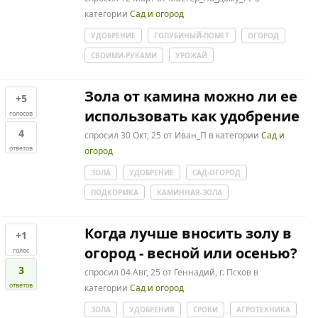
категории
Сад и огород
УДОБРЕНИЕ
ГОЛУБИНЫЙ-ПОМЕТ
ОГОРОД
СВОИМИ-РУКАМИ
УРОЖАЙ
Зола от камина можно ли ее
+5
использовать как удобрение
голосов
4
спросил
30 Окт, 25
от
Иван_П
в категории
Сад и
ответов
огород
ЗОЛА
УДОБРЕНИЕ
САД-ОГОРОД
ПОДКОРМКА
КАМИННАЯ-ЗОЛА
Когда лучше вносить золу в
+1
огород - весной или осенью?
голос
3
спросил
04 Авг, 25
от
Геннадий, г. Псков
в
ответов
категории
Сад и огород
ЗОЛА
УДОБРЕНИЯ
СРОКИ
АГРОТЕХНИКА