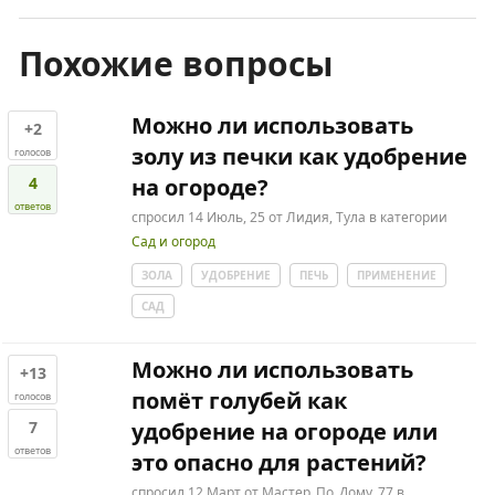
Похожие вопросы
Можно ли использовать
+2
золу из печки как удобрение
голосов
4
на огороде?
ответов
спросил
14 Июль, 25
от
Лидия, Тула
в категории
Сад и огород
ЗОЛА
УДОБРЕНИЕ
ПЕЧЬ
ПРИМЕНЕНИЕ
САД
Можно ли использовать
+13
помёт голубей как
голосов
7
удобрение на огороде или
ответов
это опасно для растений?
спросил
12 Март
от
Мастер_По_Дому_77
в