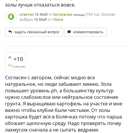
золы лучше отказаться вовсе.
ответил
15 Май
от
Ботаничка
(
754 тыс.
баллов)
Легенда
выбран
16 Май
от
Uliana
задать связанный вопрос
комментировать
+10
голосов
Согласен с автором, сейчас модно все
натуральное, но люди забывают химию. Зола
повышает уровень ph, а большинству культур
нужно слабокислое или нейтральное состояние
грунта. Я выращиваю картофель на участке и мне
важно чтобы клубни были чистыми. От золы
картошка будет вся в болячках потому что парша
обожает щелочную среду. Надо проверять почву
лакмусом сначала а не сыпать ведрами.