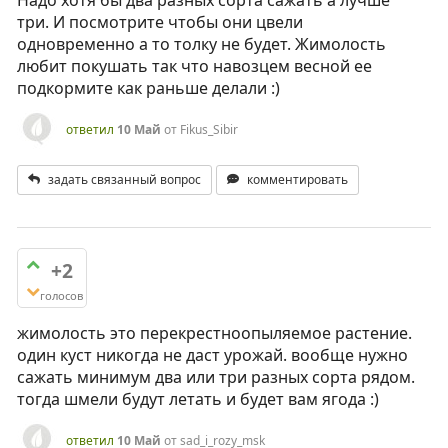
Надо хотя бы два разных сорта сажать а лучше
три. И посмотрите чтобы они цвели
одновременно а то толку не будет. Жимолость
любит покушать так что навозцем весной ее
подкормите как раньше делали :)
ответил
10 Май
от
Fikus_Sibir
задать связанный вопрос
комментировать
+2
голосов
жимолость это перекрестноопыляемое растение.
один куст никогда не даст урожай. вообще нужно
сажать минимум два или три разных сорта рядом.
тогда шмели будут летать и будет вам ягода :)
ответил
10 Май
от
sad_i_rozy_msk