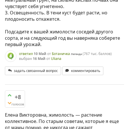
нейтральный грунт, на сильно кислых почвах она
чувствует себя угнетенно.
3. Освещенность. В тени куст будет расти, но
плодоносить откажется.
Подсадите к вашей жимолости соседей другого
сорта, и на следующий год вы наверняка соберете
первый урожай.
ответил
10 Май
от
Ботаничка
(
767 тыс.
баллов)
Легенда
выбран
16 Май
от
Uliana
задать связанный вопрос
комментировать
+8
голосов
Елена Викторовна, жимолость — растение
коллективное. По старым советам, которые я еще
от мамы помню, ее никогда не сажают