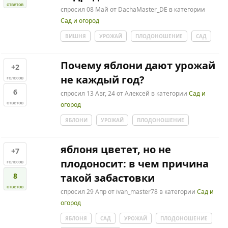
ответов
спросил
08 Май
от
DachaMaster_DE
в категории
Сад и огород
ВИШНЯ
УРОЖАЙ
ПЛОДОНОШЕНИЕ
САД
Почему яблони дают урожай
+2
не каждый год?
голосов
6
спросил
13 Авг, 24
от
Алексей
в категории
Сад и
ответов
огород
ЯБЛОНИ
УРОЖАЙ
ПЛОДОНОШЕНИЕ
яблоня цветет, но не
+7
плодоносит: в чем причина
голосов
8
такой забастовки
ответов
спросил
29 Апр
от
ivan_master78
в категории
Сад и
огород
ЯБЛОНЯ
САД
УРОЖАЙ
ПЛОДОНОШЕНИЕ