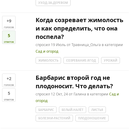
УХОД-ЗА-ДЕРЕВОМ
Когда созревает жимолость
+9
и как определить, что она
голосов
5
поспела?
ответов
спросил
19 Июль
от
Травница_Ольга
в категории
Сад и огород
ЖИМОЛОСТЬ
СОЗРЕВАНИЕ-ЯГОД
УРОЖАЙ
Барбарис второй год не
+2
плодоносит. Что делать?
голосов
5
спросил
12 Окт, 24
от
Галина
в категории
Сад и
ответов
огород
БАРБАРИС
БЕЛЫЙ-НАЛЁТ
ЛИСТЬЯ
БОЛЕЗНИ-РАСТЕНИЙ
ПЛОДОНОШЕНИЕ