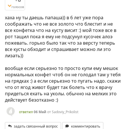
голосов
хаха ну ты даешь папаша)) в 6 лет уже пора
соображать что не все золото что блестит и не
все конфетка что на кусту висит :) мой тоже все в
рот тащил пока я ему не подсунул кусочек алоэ
пожевать. горько было так что за версту теперь
все кусты обходит и спрашивает можно ли это
лизать))
вообще если серьезно то просто купи ему мешок
нормальных конфет чтоб он не голодал там у тебя
на грядках :) а если серьезно то пугать надо. скажи
что от ягод живот будет так болеть что к врачу
придеться ехать на уколы. обычно на мелких это
действует безотказно :)
ответил
06 Май
от
Sadoviy_Prikolist
задать связанный вопрос
комментировать