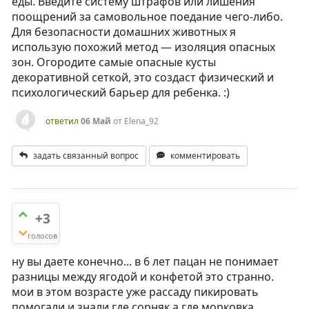
еды. Введите систему штрафов или лишения
поощрений за самовольное поедание чего-либо.
Для безопасности домашних животных я
использую похожий метод — изоляция опасных
зон. Огородите самые опасные кусты
декоративной сеткой, это создаст физический и
психологический барьер для ребенка. :)
ответил
06 Май
от
Elena_92
задать связанный вопрос
комментировать
+3
голосов
ну вы даете конечно... в 6 лет пацан не понимает
разницы между ягодой и конфетой это странно.
мои в этом возрасте уже рассаду пикировать
помогали и знали где сорняк а где морковка.