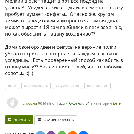
Мелкий в 6 лет тащит в рот всё подряд на
участке!!! Увидел яркие ягоды или семена — сразу
пробует, думает конфеты... Опасно же, кругом
химия от вредителей или просто ядовитая дичь
может вырасти!!! Я сам грибник и в лесу всё знаю,
но как обьяснить пацану доходчиво??
Дома свои орхидеи и фикусы на верхние полки
убрал от греха, а в огороде за каждым шагом не
уследишь... Есть проверенный способ как вбить в
голову инфу?? Без лишних соплей, чисто рабочие
советы... :( :)
ДЕТИ
БЕЗОПАСНОСТЬ
САД-И-ОГОРОД
ВОСПИТАНИЕ
спросил
06 Май
от
Тихий_Охотник_61
в категории
Дети
ответить
комментировать