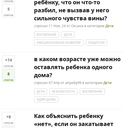
ребёнку, что он что-то
голосов
5
разбил, не вызвав у него
ответов
сильного чувства вины?
спросил
11 Ноя, 24
от
Оксана
в категории
Дети
ВОСПИТАНИЕ
ДЕТИ
ЭМОЦИОНАЛЬНОЕ-РАЗВИТИЕ
РОДИТЕЛИ
в каком возрасте уже можно
+14
оставлять ребенка одного
голосов
8
дома?
ответов
спросил
07 Апр
от
anyadiy99
в категории
Дети
ДЕТИ
БЕЗОПАСНОСТЬ
ВОСПИТАНИЕ
ОДИН-ДОМА
Как объяснить ребенку
+8
«нет», если он закатывает
голосов