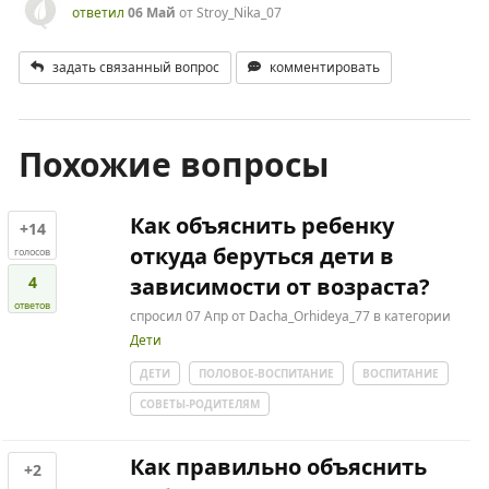
ответил
06 Май
от
Stroy_Nika_07
задать связанный вопрос
комментировать
Похожие вопросы
Как объяснить ребенку
+14
откуда беруться дети в
голосов
4
зависимости от возраста?
ответов
спросил
07 Апр
от
Dacha_Orhideya_77
в категории
Дети
ДЕТИ
ПОЛОВОЕ-ВОСПИТАНИЕ
ВОСПИТАНИЕ
СОВЕТЫ-РОДИТЕЛЯМ
Как правильно объяснить
+2