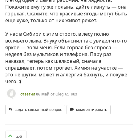
Метод один и самый рабочий: наглядность.
Покажите ему ту же полынь, дайте лизнуть — она
горькая. Скажите, что красивые ягоды могут быть
еще хуже, только от них живот режет.
У нас в Сибири с этим строго, в лесу полно
волчьего лыка. Внуку объяснил так: увидел что-то
яркое — зови меня. Если сорвал без спроса —
неделя без мультиков и телефона. Пару раз
наказал, теперь как шелковый, сначала
спрашивает, потом трогает. Химия на участке —
это не шутки, может и аллергия бахнуть, и похуже
чего. :(
ответил
06 Май
от
Oleg_65_Rus
задать связанный вопрос
комментировать
+8