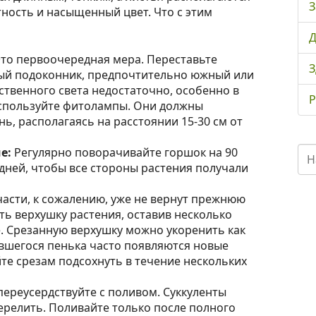
З
тность и насыщенный цвет. Что с этим
Д
то первоочередная мера. Переставьте
З
лый подоконник, предпочтительно южный или
ственного света недостаточно, особенно в
Р
используйте фитолампы. Они должны
нь, располагаясь на расстоянии 15-30 см от
е:
Регулярно поворачивайте горшок на 90
 дней, чтобы все стороны растения получали
асти, к сожалению, уже не вернут прежнюю
ть верхушку растения, оставив несколько
е. Срезанную верхушку можно укоренить как
авшегося пенька часто появляются новые
те срезам подсохнуть в течение нескольких
переусердствуйте с поливом. Суккуленты
ерелить. Поливайте только после полного