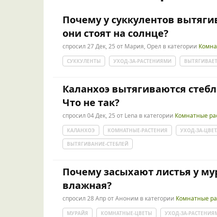
Почему у суккулентов вытягив
они стоят на солнце?
спросил
27 Дек, 25
от
Мария, Орел
в категории
Комна
СУККУЛЕНТЫ
УХОД-ЗА-РАСТЕНИЯМИ
ВЫТЯГИВАЕТ
Каланхоэ вытягиваются стебл
Что не так?
спросил
04 Дек, 25
от
Lena
в категории
Комнатные ра
КАЛАНХОЭ
КОМНАТНЫЕ-РАСТЕНИЯ
УХОД-ЗА-ЦВЕ
ВЫТЯГИВАНИЕ-СТЕБЛЕЙ
Почему засыхают листья у му
влажная?
спросил
28 Апр
от
Аноним
в категории
Комнатные ра
МУРАЙЯ
КОМНАТНЫЕ-ЦВЕТЫ
УХОД-ЗА-РАСТЕНИЯ