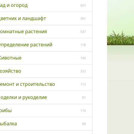
ад и огород
921
ветник и ландшафт
391
омнатные растения
537
пределение растений
118
ивотные
190
озяйство
222
емонт и строительство
113
оделки и рукоделие
81
рибы
110
ыбалка
88