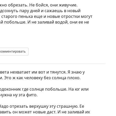
ожно обрезать. Не бойся, они живучие.
дсохнуть пару дней и сажаешь в новый
т старого пенька еще и новые отростки могут
ай побольше. И не заливай водой, они ее не
комментировать
Света нехватает им вот и тянутся. Я знаю у
. Это ж как человеку без солнца плохо.
одоконник где солнце побольше. На юг или
 нужна ну эта фито.
 Надо отрезать верхушку эту страшную. Ее
авить он может новые даст. И не заливай их