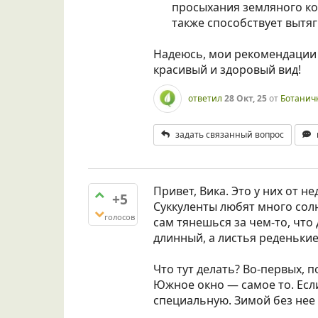
просыхания земляного ко
также способствует вытя
Надеюсь, мои рекомендации 
красивый и здоровый вид!
ответил
28 Окт, 25
от
Ботанич
задать связанный вопрос
Привет, Вика. Это у них от не
+5
Суккуленты любят много солн
голосов
сам тянешься за чем-то, что 
длинный, а листья реденькие,
Что тут делать? Во-первых, п
Южное окно — самое то. Если
специальную. Зимой без нее 