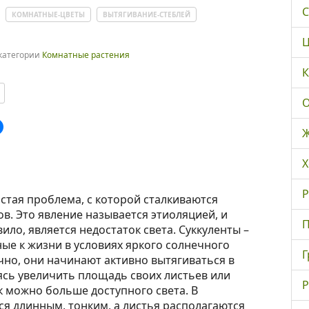
С
КОМНАТНЫЕ-ЦВЕТЫ
ВЫТЯГИВАНИЕ-СТЕБЛЕЙ
Ц
 категории
Комнатные растения
К
О
Ж
Х
Р
астая проблема, с которой сталкиваются
в. Это явление называется этиоляцией, и
П
ило, является недостаток света. Суккуленты –
ые к жизни в условиях яркого солнечного
Г
очно, они начинают активно вытягиваться в
ясь увеличить площадь своих листьев или
Р
к можно больше доступного света. В
ся длинным, тонким, а листья располагаются