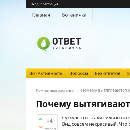
Вход
Регистрация
Главная
Ботаничка
Вся Активность
Вопросы
Без ответов
З
Почему вытягиваются ст
Комнатные растения
Почему вытягиваютс
Суккуленты стали сильно выт
+4
Вид совсем некрасивый. Что с
голосов