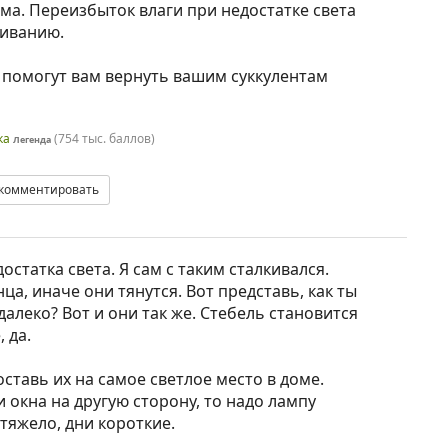
ма. Переизбыток влаги при недостатке света
гиванию.
помогут вам вернуть вашим суккулентам
ка
(
754 тыс.
баллов)
Легенда
комментировать
достатка света. Я сам с таким сталкивался.
ца, иначе они тянутся. Вот представь, как ты
далеко? Вот и они так же. Стебель становится
 да.
оставь их на самое светлое место в доме.
 окна на другую сторону, то надо лампу
тяжело, дни короткие.