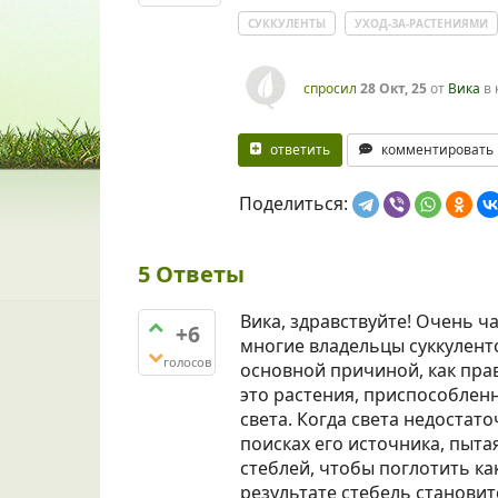
СУККУЛЕНТЫ
УХОД-ЗА-РАСТЕНИЯМИ
спросил
28 Окт, 25
от
Вика
в
ответить
комментировать
Поделиться:
5
Ответы
Вика, здравствуйте! Очень ч
+6
многие владельцы суккуленто
голосов
основной причиной, как прав
это растения, приспособленн
света. Когда света недостат
поисках его источника, пыта
стеблей, чтобы поглотить ка
результате стебель становит