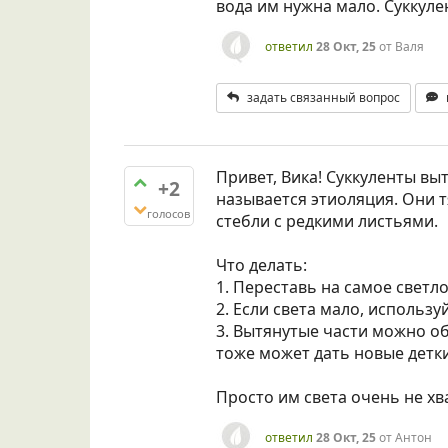
вода им нужна мало. Суккуле
ответил
28 Окт, 25
от
Валя
задать связанный вопрос
Привет, Вика! Суккуленты выт
+2
называется этиоляция. Они т
голосов
стебли с редкими листьями.
Что делать:
1. Переставь на самое светл
2. Если света мало, использ
3. Вытянутые части можно об
тоже может дать новые детки
Просто им света очень не хват
ответил
28 Окт, 25
от
Антон