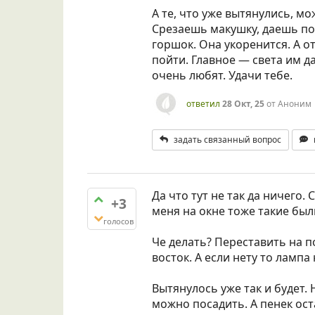
А те, что уже вытянулись, м
Срезаешь макушку, даешь по
горшок. Она укоренится. А о
пойти. Главное — света им д
очень любят. Удачи тебе.
ответил
28 Окт, 25
от
Аноним
задать связанный вопрос
Да что тут не так да ничего. 
+3
меня на окне тоже такие были
голосов
Че делать? Переставить на п
восток. А если нету то лампа
Вытянулось уже так и будет.
можно посадить. А пенек ост