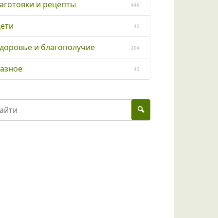
аготовки и рецепты
446
ети
42
доровье и благополучие
204
азное
43