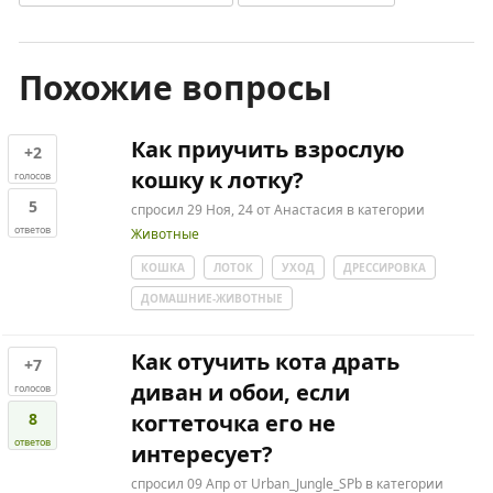
Похожие вопросы
Как приучить взрослую
+2
кошку к лотку?
голосов
5
спросил
29 Ноя, 24
от
Анастасия
в категории
ответов
Животные
КОШКА
ЛОТОК
УХОД
ДРЕССИРОВКА
ДОМАШНИЕ-ЖИВОТНЫЕ
Как отучить кота драть
+7
диван и обои, если
голосов
8
когтеточка его не
ответов
интересует?
спросил
09 Апр
от
Urban_Jungle_SPb
в категории