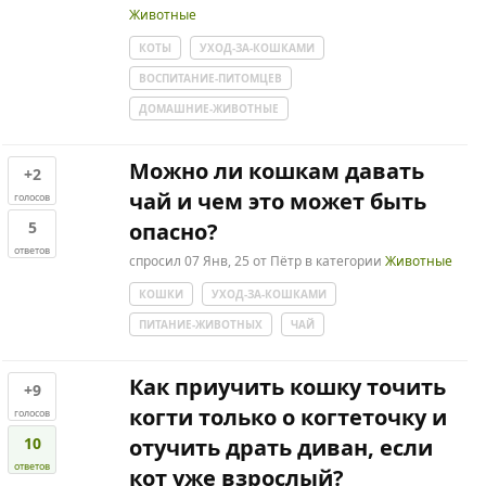
Животные
КОТЫ
УХОД-ЗА-КОШКАМИ
ВОСПИТАНИЕ-ПИТОМЦЕВ
ДОМАШНИЕ-ЖИВОТНЫЕ
Можно ли кошкам давать
+2
чай и чем это может быть
голосов
5
опасно?
ответов
спросил
07 Янв, 25
от
Пётр
в категории
Животные
КОШКИ
УХОД-ЗА-КОШКАМИ
ПИТАНИЕ-ЖИВОТНЫХ
ЧАЙ
Как приучить кошку точить
+9
когти только о когтеточку и
голосов
10
отучить драть диван, если
ответов
кот уже взрослый?