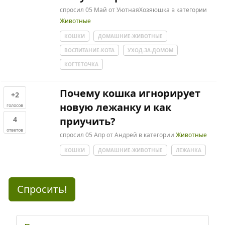
спросил
05 Май
от
УютнаяХозяюшка
в категории
Животные
КОШКИ
ДОМАШНИЕ-ЖИВОТНЫЕ
ВОСПИТАНИЕ-КОТА
УХОД-ЗА-ДОМОМ
КОГТЕТОЧКА
Почему кошка игнорирует
+2
новую лежанку и как
голосов
4
приучить?
ответов
спросил
05 Апр
от
Андрей
в категории
Животные
КОШКИ
ДОМАШНИЕ-ЖИВОТНЫЕ
ЛЕЖАНКА
Спросить!