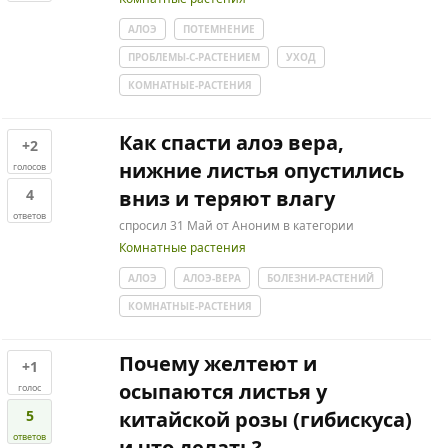
АЛОЭ
ПОТЕМНЕНИЕ
ПРОБЛЕМЫ-С-РАСТЕНИЕМ
УХОД
КОМНАТНЫЕ-РАСТЕНИЯ
Как спасти алоэ вера,
+2
нижние листья опустились
голосов
4
вниз и теряют влагу
ответов
спросил
31 Май
от
Аноним
в категории
Комнатные растения
АЛОЭ
АЛОЭ-ВЕРА
БОЛЕЗНИ-РАСТЕНИЙ
КОМНАТНЫЕ-РАСТЕНИЯ
Почему желтеют и
+1
осыпаются листья у
голос
5
китайской розы (гибискуса)
ответов
и что делать?