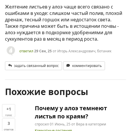
Желтение листьев у алоэ чаще всего связано с
ошибками в уходе: слишком частый полив, плохой
дренаж, тесный горшок или недостаток света.
Также причина может быть в истощении почвы -
алоэ нуждается в подкормке удобрениями для
суккулентов раз в месяц в период роста.
ответил
29 Сен, 25
от
Игорь Александрович, ботаник
задать связанный вопрос
комментировать
Похожие вопросы
Почему у алоэ темнеют
+1
листья по краям?
голос
3
спросил
01 Июнь, 25
от
Вера
в категории
ответов
Комнатные растения