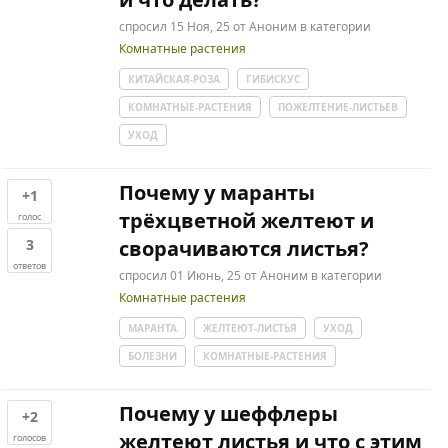
спросил
15 Ноя, 25
от
Аноним
в категории
Комнатные растения
КИТАЙСКАЯ-РОЗА
ГИБИСКУС
КОМНАТНЫЕ-РАСТЕНИЯ
ПОЖЕЛТЕНИЕ-ЛИСТЬЕВ
УХОД
Почему у маранты
+1
трёхцветной желтеют и
голос
3
сворачиваются листья?
ответов
спросил
01 Июнь, 25
от
Аноним
в категории
Комнатные растения
МАРАНТА
ЖЕЛТЕЮТ-ЛИСТЬЯ
УХОД
БОЛЕЗНИ
КОМНАТНЫЕ-РАСТЕНИЯ
Почему у шеффлеры
+2
желтеют листья и что с этим
голосов