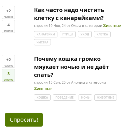
Как часто надо чистить
+2
клетку с канарейками?
голосов
4
спросил
19 Ноя, 24
от
Ольга
в категории
Животные
ответов
КАНАРЕЙКИ
ПТИЦЫ
УХОД
КЛЕТКА
ЧИСТКА
Почему кошка громко
+2
мяукает ночью и не даёт
голосов
3
спать?
ответов
спросил
15 Сен, 25
от
Аноним
в категории
Животные
КОШКА
ПОВЕДЕНИЕ
НОЧЬ
ЖИВОТНЫЕ
Спросить!