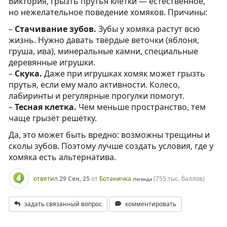
Виктория, грызть прутья клетки — естественное,
но нежелательное поведение хомяков. Причины:
–
Стачивание зубов.
Зубы у хомяка растут всю
жизнь. Нужно давать твёрдые веточки (яблоня,
груша, ива), минеральные камни, специальные
деревянные игрушки.
–
Скука.
Даже при игрушках хомяк может грызть
прутья, если ему мало активности. Колесо,
лабиринты и регулярные прогулки помогут.
–
Тесная клетка.
Чем меньше пространство, тем
чаще грызёт решётку.
Да, это может быть вредно: возможны трещины и
сколы зубов. Поэтому лучше создать условия, где у
хомяка есть альтернатива.
ответил
29 Сен, 25
от
Ботаничка
(
755 тыс.
баллов)
Легенда
задать связанный вопрос
комментировать