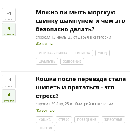
Можно ли мыть морскую
+1
свинку шампунем и чем это
голос
4
безопасно делать?
ответов
спросил
13 Июль, 25
от
Дарья
в категории
Животные
МОРСКАЯ-СВИНКА
ГИГИЕНА
УХОД
ШАМПУНЬ
ЖИВОТНЫЕ
Кошка после переезда стала
+1
шипеть и прятаться - это
голос
4
стресс?
ответов
спросил
29 Апр, 25
от
Дмитрий
в категории
Животные
КОШКА
СТРЕСС
ПОВЕДЕНИЕ
ЖИВОТНЫЕ
ПЕРЕЕЗД