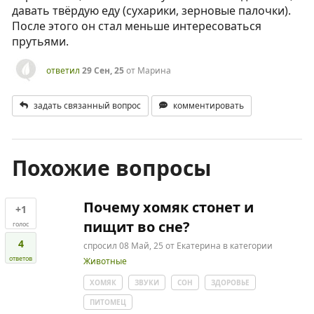
давать твёрдую еду (сухарики, зерновые палочки).
После этого он стал меньше интересоваться
прутьями.
ответил
29 Сен, 25
от
Марина
задать связанный вопрос
комментировать
Похожие вопросы
Почему хомяк стонет и
+1
пищит во сне?
голос
4
спросил
08 Май, 25
от
Екатерина
в категории
ответов
Животные
ХОМЯК
ЗВУКИ
СОН
ЗДОРОВЬЕ
ПИТОМЕЦ